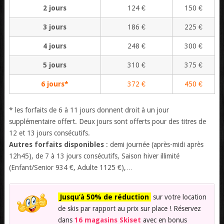
2 jours
124 €
150 €
3 jours
186 €
225 €
4 jours
248 €
300 €
5 jours
310 €
375 €
6 jours*
372 €
450 €
* les forfaits de 6 à 11 jours donnent droit à un jour
supplémentaire offert. Deux jours sont offerts pour des titres de
12 et 13 jours consécutifs.
Autres forfaits disponibles
: demi journée (après-midi après
12h45), de 7 à 13 jours consécutifs, Saison hiver illimité
(Enfant/Senior 934 €, Adulte 1125 €),…
Jusqu’à 50% de réduction
sur votre location
de skis par rapport au prix sur place ! Réservez
dans
16 magasins Skiset
avec en bonus