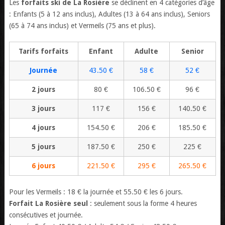
Les
forfaits ski de La Rosière
se déclinent en 4 catégories d’âge
: Enfants (5 à 12 ans inclus), Adultes (13 à 64 ans inclus), Seniors
(65 à 74 ans inclus) et Vermeils (75 ans et plus).
Tarifs forfaits
Enfant
Adulte
Senior
Journée
43.50 €
58 €
52 €
2 jours
80 €
106.50 €
96 €
3 jours
117 €
156 €
140.50 €
4 jours
154.50 €
206 €
185.50 €
5 jours
187.50 €
250 €
225 €
6 jours
221.50 €
295 €
265.50 €
Pour les Vermeils : 18 € la journée et 55.50 € les 6 jours.
Forfait La Rosière seul
: seulement sous la forme 4 heures
consécutives et journée.