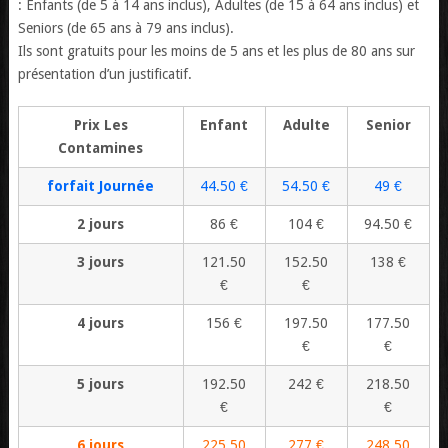
: Enfants (de 5 à 14 ans inclus), Adultes (de 15 à 64 ans inclus) et
Seniors (de 65 ans à 79 ans inclus).
Ils sont gratuits pour les moins de 5 ans et les plus de 80 ans sur
présentation d’un justificatif.
Prix Les
Enfant
Adulte
Senior
Contamines
forfait Journée
44.50 €
54.50 €
49 €
2 jours
86 €
104 €
94.50 €
3 jours
121.50
152.50
138 €
€
€
4 jours
156 €
197.50
177.50
€
€
5 jours
192.50
242 €
218.50
€
€
6 jours
225.50
277 €
248.50