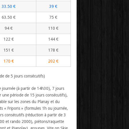
33.50 €
39 €
63.50 €
75 €
94 €
110 €
122 €
144 €
151 €
178 €
170 €
202 €
ode de 5 jours consécutifs)
 journée (à partir de 14h30), 7 jours
ur une période de 15 jours consécutifs),
able sur les zones du Planay et du
s « Fripons » (formules 1h ou journée,
rs consécutifs (réduction à partir de 3
700 et rando 2000), piétons/raquette
ont et Piapolay), groupes, Vite on Skie