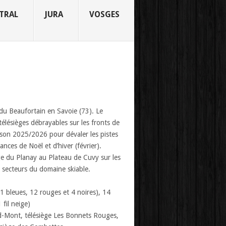
TRAL
JURA
VOSGES
du Beaufortain en Savoie (73). Le
élésièges débrayables sur les fronts de
ison 2025/2026 pour dévaler les pistes
nces de Noël et d’hiver (février).
ige du Planay au Plateau de Cuvy sur les
 2 secteurs du domaine skiable.
11 bleues, 12 rouges et 4 noires), 14
 fil neige)
nd-Mont, télésiège Les Bonnets Rouges,