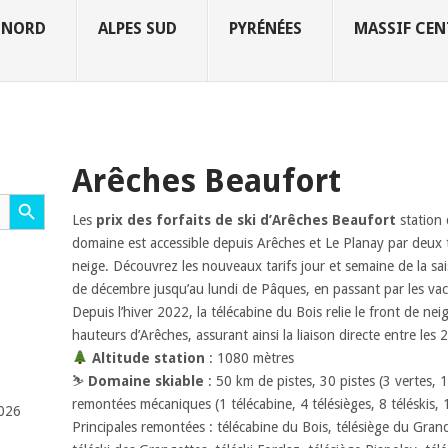
 NORD
ALPES SUD
PYRÉNÉES
MASSIF CEN
Arêches Beaufort
Search Button
Les
prix des forfaits de ski d’Arêches Beaufort
station 
domaine est accessible depuis Arêches et Le Planay par deux t
neige. Découvrez les nouveaux tarifs jour et semaine de la sa
de décembre jusqu’au lundi de Pâques, en passant par les vaca
Depuis l’hiver 2022, la télécabine du Bois relie le front de ne
hauteurs d’Arêches, assurant ainsi la liaison directe entre les
Altitude station
: 1080 mètres
⛷️
Domaine skiable
: 50 km de pistes, 30 pistes (3 vertes, 
remontées mécaniques (1 télécabine, 4 télésièges, 8 téléskis, 1
2026
Principales remontées : télécabine du Bois, télésiège du Gra