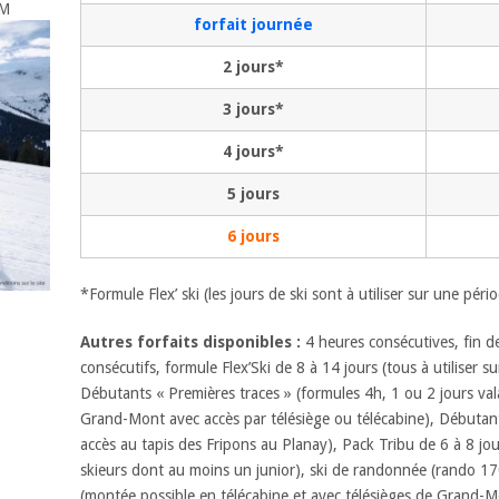
IM
forfait journée
2 jours*
3 jours*
4 jours*
5 jours
6 jours
*Formule Flex’ ski (les jours de ski sont à utiliser sur une péri
Autres forfaits disponibles :
4 heures consécutives, fin de
consécutifs, formule Flex’Ski de 8 à 14 jours (tous à utiliser s
Débutants « Premières traces » (formules 4h, 1 ou 2 jours val
Grand-Mont avec accès par télésiège ou télécabine), Débutant
accès au tapis des Fripons au Planay), Pack Tribu de 6 à 8 jou
skieurs dont au moins un junior), ski de randonnée (rando 1
(montée possible en télécabine et avec télésièges de Grand-M