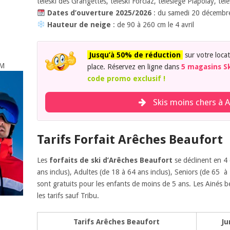
téléski des Grangettes, téléski Forclaz, télésiège Piapolay, té
Dates d’ouverture 2025/2026
: du samedi 20 décembre
Hauteur de neige
: de 90 à 260 cm le 4 avril
Jusqu’à 50% de réduction
sur votre locat
IM
place. Réservez en ligne dans
5 magasins S
code promo exclusif !
Skis moins chers à 
Tarifs Forfait Arêches Beaufort
Les
forfaits de ski d’Arêches Beaufort
se déclinent en 4 
ans inclus), Adultes (de 18 à 64 ans inclus), Seniors (de 65 à 
sont gratuits pour les enfants de moins de 5 ans. Les Ainés 
les tarifs sauf Tribu.
Tarifs Arêches Beaufort
Ju