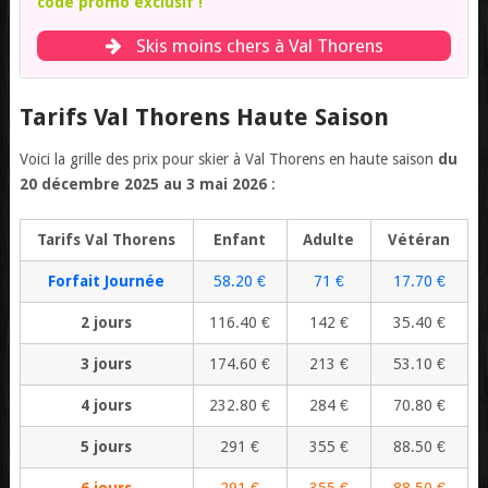
code promo exclusif !
Skis moins chers à Val Thorens
Tarifs Val Thorens Haute Saison
Voici la grille des prix pour skier à Val Thorens en haute saison
du
20 décembre 2025 au 3 mai 2026
:
Tarifs Val Thorens
Enfant
Adulte
Vétéran
Forfait Journée
58.20 €
71 €
17.70 €
2 jours
116.40 €
142 €
35.40 €
3 jours
174.60 €
213 €
53.10 €
4 jours
232.80 €
284 €
70.80 €
5 jours
291 €
355 €
88.50 €