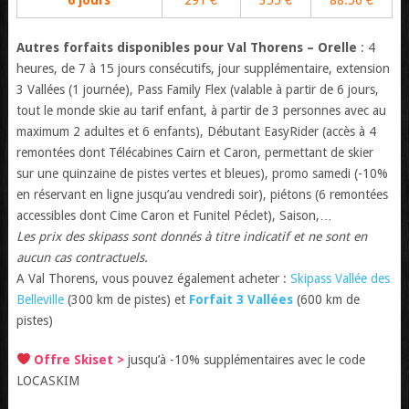
6 jours
291 €
355 €
88.50 €
Autres forfaits disponibles pour Val Thorens – Orelle
: 4
heures, de 7 à 15 jours consécutifs, jour supplémentaire, extension
3 Vallées (1 journée), Pass Family Flex (valable à partir de 6 jours,
tout le monde skie au tarif enfant, à partir de 3 personnes avec au
maximum 2 adultes et 6 enfants), Débutant EasyRider (accès à 4
remontées dont Télécabines Cairn et Caron, permettant de skier
sur une quinzaine de pistes vertes et bleues), promo samedi (-10%
en réservant en ligne jusqu’au vendredi soir), piétons (6 remontées
accessibles dont Cime Caron et Funitel Péclet), Saison,…
Les prix des skipass sont donnés à titre indicatif et ne sont en
aucun cas contractuels.
A Val Thorens, vous pouvez également acheter :
Skipass Vallée des
Belleville
(300 km de pistes) et
Forfait 3 Vallées
(600 km de
pistes)
Offre Skiset >
jusqu’à -10% supplémentaires avec le code
LOCASKIM