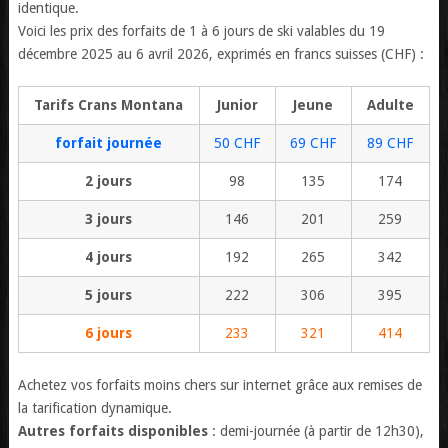
identique.
Voici les prix des forfaits de 1 à 6 jours de ski valables du 19
décembre 2025 au 6 avril 2026, exprimés en francs suisses (CHF) :
Tarifs Crans Montana
Junior
Jeune
Adulte
forfait journée
50 CHF
69 CHF
89 CHF
2 jours
98
135
174
3 jours
146
201
259
4 jours
192
265
342
5 jours
222
306
395
6 jours
233
321
414
Achetez vos forfaits moins chers sur internet grâce aux remises de
la tarification dynamique.
Autres forfaits disponibles
: demi-journée (à partir de 12h30),