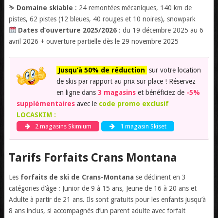
⛷️
Domaine skiable
: 24 remontées mécaniques, 140 km de
pistes, 62 pistes (12 bleues, 40 rouges et 10 noires), snowpark
Dates d’ouverture 2025/2026
: du 19 décembre 2025 au 6
avril 2026 + ouverture partielle dès le 29 novembre 2025
Jusqu’à 50% de réduction
sur votre location
de skis par rapport au prix sur place ! Réservez
en ligne dans
3 magasins
et bénéficiez de
-5%
supplémentaires
avec le
code promo exclusif
LOCASKIM :
2 magasins Skimium
1 magasin Skiset
Tarifs Forfaits Crans Montana
Les
forfaits de ski de Crans-Montana
se déclinent en 3
catégories d’âge : Junior de 9 à 15 ans, Jeune de 16 à 20 ans et
Adulte à partir de 21 ans. Ils sont gratuits pour les enfants jusqu’à
8 ans inclus, si accompagnés d’un parent adulte avec forfait