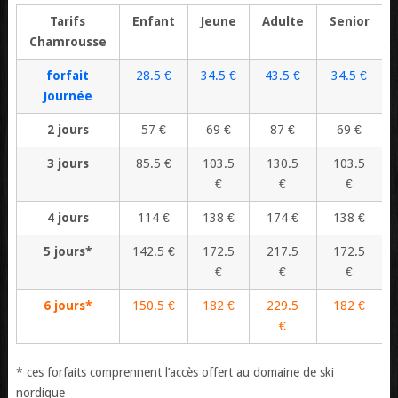
Tarifs
Enfant
Jeune
Adulte
Senior
Chamrousse
forfait
28.5 €
34.5 €
43.5 €
34.5 €
Journée
2 jours
57 €
69 €
87 €
69 €
3 jours
85.5 €
103.5
130.5
103.5
€
€
€
4 jours
114 €
138 €
174 €
138 €
5 jours*
142.5 €
172.5
217.5
172.5
€
€
€
6 jours*
150.5 €
182 €
229.5
182 €
€
* ces forfaits comprennent l’accès offert au domaine de ski
nordique