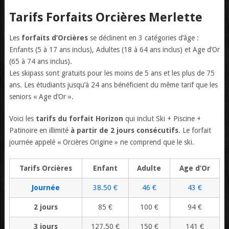
Tarifs Forfaits Orcières Merlette
Les
forfaits d’Orcières
se déclinent en 3 catégories d’âge :
Enfants (5 à 17 ans inclus), Adultes (18 à 64 ans inclus) et Age d’Or
(65 à 74 ans inclus).
Les skipass sont gratuits pour les moins de 5 ans et les plus de 75
ans. Les étudiants jusqu’à 24 ans bénéficient du même tarif que les
seniors « Age d’Or ».
Voici les
tarifs du forfait Horizon
qui inclut Ski + Piscine +
Patinoire en illimité
à partir de 2 jours consécutifs
. Le forfait
journée appelé « Orcières Origine » ne comprend que le ski.
Tarifs Orcières
Enfant
Adulte
Age d’Or
Journée
38.50 €
46 €
43 €
2 jours
85 €
100 €
94 €
3 jours
127.50 €
150 €
141 €